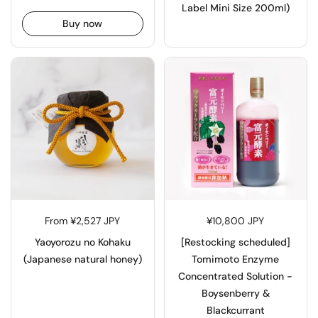
Label Mini Size 200ml)
Buy now
From ¥2,527 JPY
¥10,800 JPY
Yaoyorozu no Kohaku
[Restocking scheduled]
(Japanese natural honey)
Tomimoto Enzyme
Concentrated Solution -
Boysenberry &
Blackcurrant