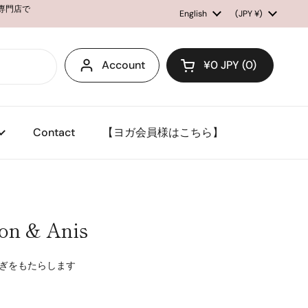
ル専門店で
Language
English
Country/region
(JPY ¥)
Account
¥0 JPY
0
Open cart
Contact
【ヨガ会員様はこちら】
& Anis
ぎをもたらします