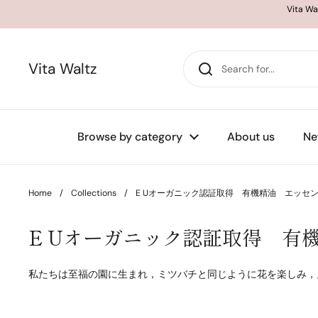
Skip to content
Vita
Vita Waltz
Browse by category
About us
Ne
Home
/
Collections
/
E Uオーガニック認証取得 有機精油 エッセンシャ
E Uオーガニック認証取得 有機精
私たちは至福の園に生まれ，ミツバチと同じように花を楽しみ，