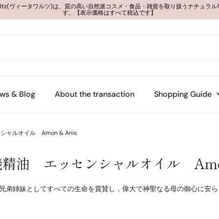
 Waltz(ヴィータワルツ)は、質の高い自然派コスメ・食品・雑貨を取り扱うナチュラ
す。【表示価格はすべて税込です】
ws & Blog
About the transaction
Shopping Guide
ルオイル Amon & Anis
油 エッセンシャルオイル Amon 
兄弟姉妹としてすべての生命を賞賛し，偉大で神聖なる母の御心に安ら