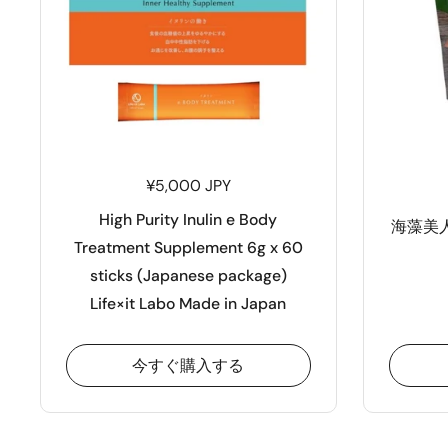
¥5,000 JPY
High Purity Inulin e Body
海藻美
Treatment Supplement 6g x 60
sticks (Japanese package)
Life×it Labo Made in Japan
今すぐ購入する