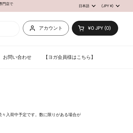
ル専門店で
言語
日本語
国/地域
(JPY ¥)
アカウント
¥0 JPY
0
カートを開く
お問い合わせ
【ヨガ会員様はこちら】
を続々入荷中予定です。数に限りがある場合が