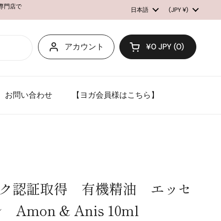
ル専門店で
言語
日本語
国/地域
(JPY ¥)
アカウント
¥0 JPY
0
カートを開く
お問い合わせ
【ヨガ会員様はこちら】
ック認証取得 有機精油 エッセ
mon & Anis 10ml