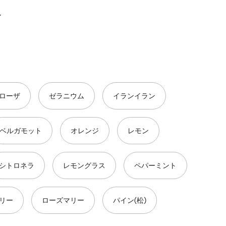
ー
ローザ
ゼラニウム
イランイラン
ベルガモット
オレンジ
レモン
シトロネラ
レモングラス
ペパーミント
リー
ローズマリー
パイン(松)