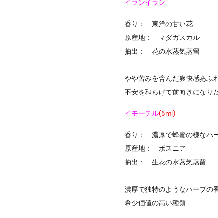
イランイラン
香り： 東洋の甘い花
原産地： マダガスカル
抽出： 花の水蒸気蒸留
やや苦みを含んだ爽快感あふ
不安を和らげて前向きになり
イモーテル
(5ml)
香り： 濃厚で蜂蜜の様なハ
原産地： ボスニア
抽出： 生花の水蒸気蒸留
濃厚で独特のようなハーブの
希少価値の高い種類