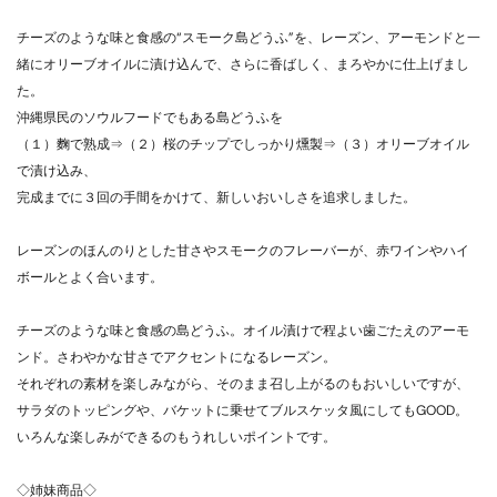
チーズのような味と食感の“スモーク島どうふ”を、レーズン、アーモンドと一
緒にオリーブオイルに漬け込んで、さらに香ばしく、まろやかに仕上げまし
た。
沖縄県民のソウルフードでもある島どうふを
（１）麴で熟成⇒（２）桜のチップでしっかり燻製⇒（３）オリーブオイル
で漬け込み、
完成までに３回の手間をかけて、新しいおいしさを追求しました。
レーズンのほんのりとした甘さやスモークのフレーバーが、赤ワインやハイ
ボールとよく合います。
チーズのような味と食感の島どうふ。オイル漬けで程よい歯ごたえのアーモ
ンド。さわやかな甘さでアクセントになるレーズン。
それぞれの素材を楽しみながら、そのまま召し上がるのもおいしいですが、
サラダのトッピングや、バケットに乗せてブルスケッタ風にしてもGOOD。
いろんな楽しみができるのもうれしいポイントです。
◇姉妹商品◇