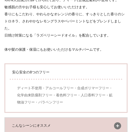
100%天然成分のみで作られており、ディート(合成忌避剤)不使用です。
敏感肌の方やお子様も安心してお使いいただけます。
香りにもこだわり、やわらかなオレンジの香りに、すっきりとした香りのシ
トロネラ、さわやかなレモングラスやペパーミントなどをブレンドしまし
た。
日焼け対策になる「ラズベリーシードオイル」を配合しています。
体や髪の保護・保湿にもお使いいただけるマルチバームです。
安心安全の8つのフリー
ディート不使用・アルコールフリー・合成ポリマーフリー・
化学由来防腐剤フリー・着色料フリー・人口香料フリー・鉱
物油フリー・パラペンフリー
開く
こんなシーンにオススメ