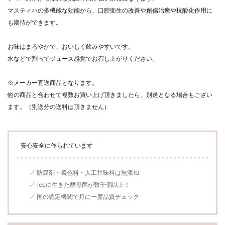
マスティハの多機能な効能から、口腔衛生の改善や創傷治癒や抗酸化作用に
も期待ができます。
お味はまろやかで、おいしく飲みやすいです。
水などで割ってジュース感覚でお召し上がりください。
※メーカー直送商品となります。
他の商品と合わせて複数お買い上げ頂きましたら、別送となる場合もござい
ます。（別送分の送料は頂きません）
安心安全に作られています
✓ 防腐剤・着色料・人工甘味料は無添加
✓ 1ccに生きた酵母菌が数千個以上！
✓ 国の認定機関で月に一度品質チェック