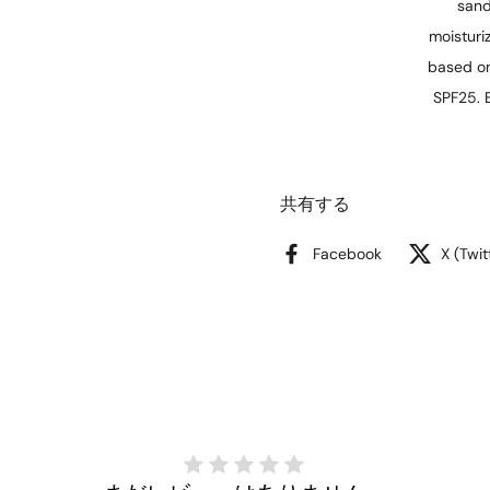
sand,
moisturi
based on
SPF25. B
共有する
Facebook
X (Twit