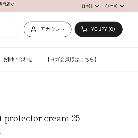
ル専門店で
言語
日本語
国/地域
(JPY ¥)
アカウント
¥0 JPY
0
カートを開く
お問い合わせ
【ヨガ会員様はこちら】
 protector cream 25
ー