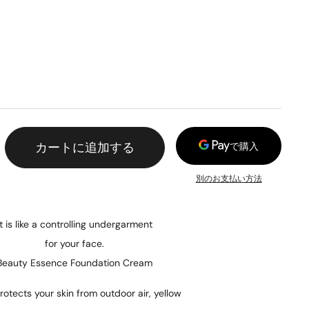
カートに追加する
別のお支払い方法
It is like a controlling undergarment
for your face.
Beauty Essence Foundation Cream
rotects your skin from outdoor air, yellow