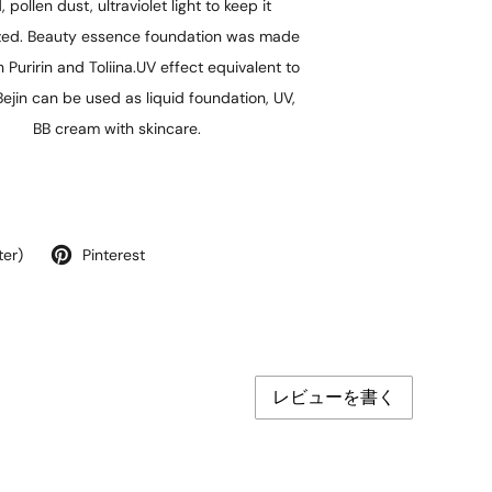
 pollen dust, ultraviolet light to keep it
zed. Beauty essence foundation was made
 Puririn and Toliina.UV effect equivalent to
ejin can be used as liquid foundation, UV,
BB cream with skincare.
ter)
Pinterest
レビューを書く