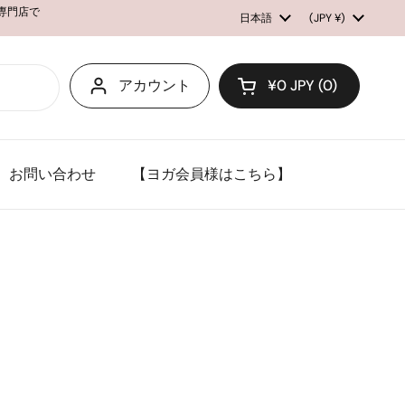
ル専門店で
言語
日本語
国/地域
(JPY ¥)
アカウント
¥0 JPY
0
カートを開く
お問い合わせ
【ヨガ会員様はこちら】