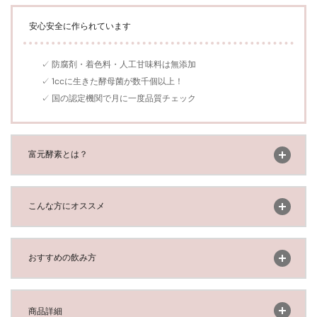
安心安全に作られています
✓ 防腐剤・着色料・人工甘味料は無添加
✓ 1ccに生きた酵母菌が数千個以上！
✓ 国の認定機関で月に一度品質チェック
開く
富元酵素とは？
開く
こんな方にオススメ
開く
おすすめの飲み方
開く
商品詳細