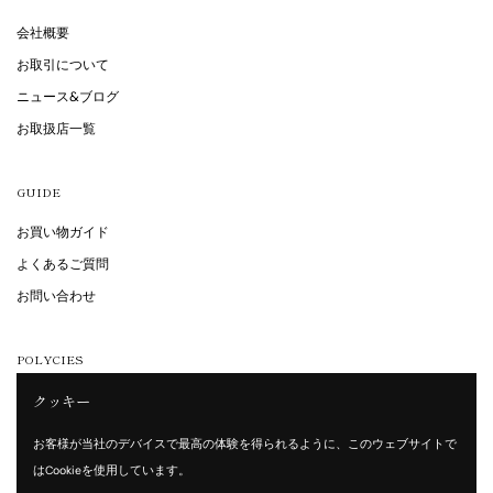
会社概要
お取引について
ニュース&ブログ
お取扱店一覧
GUIDE
お買い物ガイド
よくあるご質問
お問い合わせ
POLYCIES
特定商取引法に基づく表記
クッキー
プライバシーポリシー
お客様が当社のデバイスで最高の体験を得られるように、このウェブサイトで
利用規約
はCookieを使用しています。