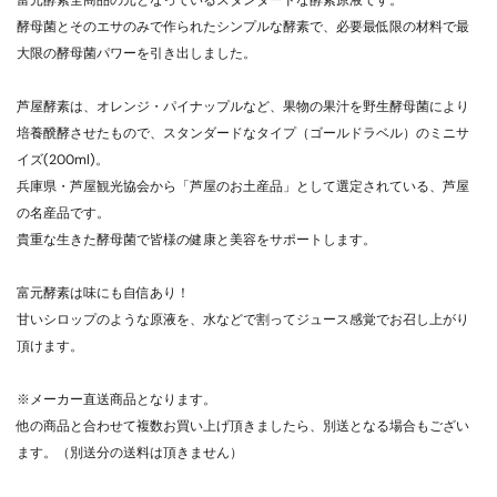
富元酵素全商品の元となっているスタンダードな酵素原液です。
酵母菌とそのエサのみで作られたシンプルな酵素で、必要最低限の材料で最
大限の酵母菌パワーを引き出しました。
芦屋酵素は、オレンジ・パイナップルなど、果物の果汁を野生酵母菌により
培養醗酵させたもので、スタンダードなタイプ（ゴールドラベル）のミニサ
イズ(200ml)。
兵庫県・芦屋観光協会から「芦屋のお土産品」として選定されている、芦屋
の名産品です。
貴重な生きた酵母菌で皆様の健康と美容をサポートします。
富元酵素は味にも自信あり！
甘いシロップのような原液を、水などで割ってジュース感覚でお召し上がり
頂けます。
※メーカー直送商品となります。
他の商品と合わせて複数お買い上げ頂きましたら、別送となる場合もござい
ます。（別送分の送料は頂きません）