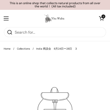
Skip to content
This is an online shop that collects natural products from all over
the world！ (All tax included)
Open cart
0
Open menu
Home
/
Collections
/
India 商談会 8月24日ー28日 ３