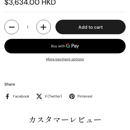
$3,634.00 HKD
Quantity
Add to cart
More payment options
Share
Facebook
X (Twitter)
Pinterest
カスタマーレビュー