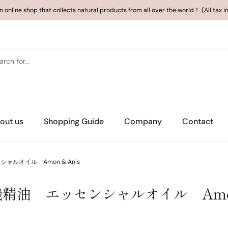
an online shop that collects natural products from all over the world！ (All tax 
out us
Shopping Guide
Company
Contact
ルオイル Amon & Anis
油 エッセンシャルオイル Amon 