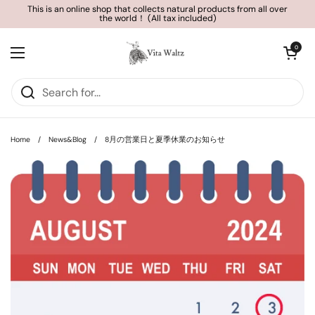
Skip to content
This is an online shop that collects natural products from all over
the world！ (All tax included)
Open cart
0
Open menu
Home
/
News&Blog
/
8月の営業日と夏季休業のお知らせ