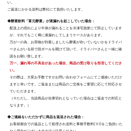
い。
ご返送にかかる送料は弊社にて負担いたします。
◆酵素飲料「富元酵素」が液漏れを起こしていた場合：
配送上の揺れにより中身が漏れることを冷凍宅急便にて防止しています
が、それでもごく稀に液漏れしてしまうケースがあります。
万が一の為、お荷物が到着しましたら酵素が吹いていないかをドライバ
ーさんがいる前で段ボールを開けて頂いて、ドライバーさんと一緒に確
認をお願い致します。
万一、漏れ等の不具合があった場合、商品の受け取りを拒否してくださ
い。
その際は、大変お手数ですがお問い合わせフォームにてご連絡いただけ
ますと幸いです。ご返金または商品のご交換をご要望に応じて対応させ
ていただきます。
（※ただし、当該商品が在庫切れとなっていた場合はご返金での対応と
なります。）
◆ご連絡をいただかずに商品を返送された場合：
お客様都合での返品として処理され送料と事務手数料(※1)をご負担いた
だく場合がございますのでご注意ください。