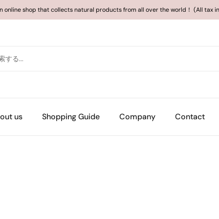
an online shop that collects natural products from all over the world！ (All tax 
out us
Shopping Guide
Company
Contact