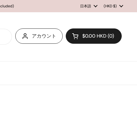
included)
言語
日本語
国/地域
(HKD $)
アカウント
$0.00 HKD
0
カートを開く